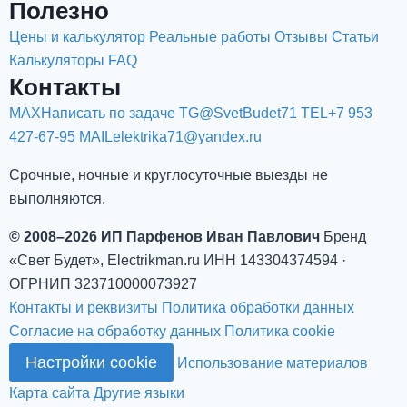
Полезно
Цены и калькулятор
Реальные работы
Отзывы
Статьи
Калькуляторы
FAQ
Контакты
MAX
Написать по задаче
TG
@SvetBudet71
TEL
+7 953
427-67-95
MAIL
elektrika71@yandex.ru
Срочные, ночные и круглосуточные выезды не
выполняются.
© 2008–2026 ИП Парфенов Иван Павлович
Бренд
«Свет Будет», Electrikman.ru
ИНН 143304374594 ·
ОГРНИП 323710000073927
Контакты и реквизиты
Политика обработки данных
Согласие на обработку данных
Политика cookie
Настройки cookie
Использование материалов
Карта сайта
Другие языки