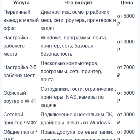
Услуга
Что входит
Цена
Первичный
Диагностика, осмотр рабочих
от 5000
выезд в малый
мест, сети, роутера, принтеров и
₽
офис
задач
Настройка 1
Windows, программы, почта,
от 3000
рабочего
принтер, сеть, базовая
₽
места
безопасность
Несколько компьютеров,
Настройка 2-5
от 7000
программы, сеть, принтер,
рабочих мест
₽
почта
Сотрудники, гости, ограничения,
Офисный
от 5000
принтеры, NAS, камеры по
роутер и Wi-Fi
₽
задаче
Сетевой
Подключение к нескольким ПК,
от 3000
принтер / МФУ
драйверы, печать из Windows
₽
Общие папки /
Права доступа, сетевые папки,
от 9000