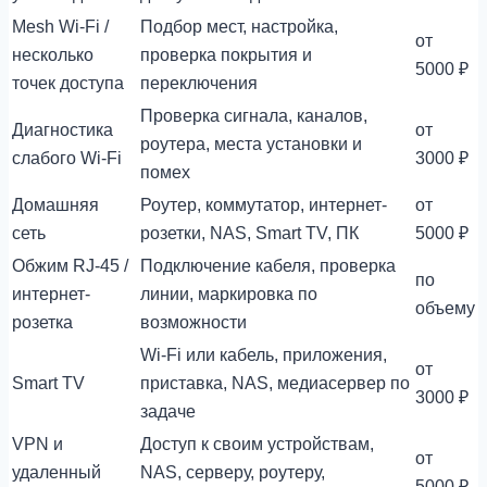
Mesh Wi-Fi /
Подбор мест, настройка,
от
несколько
проверка покрытия и
5000 ₽
точек доступа
переключения
Проверка сигнала, каналов,
Диагностика
от
роутера, места установки и
слабого Wi-Fi
3000 ₽
помех
Домашняя
Роутер, коммутатор, интернет-
от
сеть
розетки, NAS, Smart TV, ПК
5000 ₽
Обжим RJ-45 /
Подключение кабеля, проверка
по
интернет-
линии, маркировка по
объему
розетка
возможности
Wi-Fi или кабель, приложения,
от
Smart TV
приставка, NAS, медиасервер по
3000 ₽
задаче
VPN и
Доступ к своим устройствам,
от
удаленный
NAS, серверу, роутеру,
5000 ₽