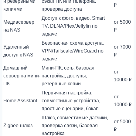
и резервными
бэкап ПК или телефона,
₽
копиями
проверка доступа
Доступ к фото, видео, Smart
Медиасервер
от 5000
TV, DLNA/Plex/Jellyfin по
на NAS
₽
задаче
Безопасная схема доступа,
Удаленный
от 7000
VPN/Tailscale/WireGuard по
доступ к NAS
₽
задаче
Домашний
Мини-ПК, сеть, базовая
от
сервер на мини-
настройка, доступы,
10000 ₽
ПК
резервные копии
Первичная настройка,
от
Home Assistant
совместимые устройства,
10000 ₽
простые сценарии, бэкап
Шлюз, совместимые датчики,
от 5000
Zigbee-шлюз
проверка связи, базовая
₽
настройка