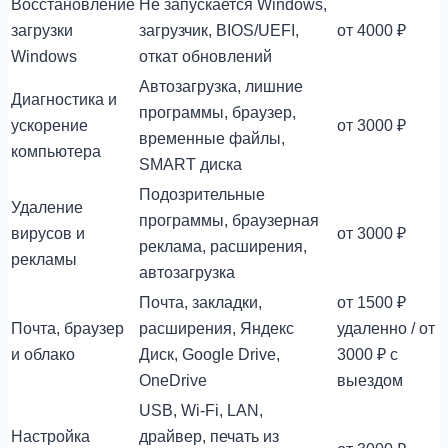
Восстановление
Не запускается Windows,
загрузки
загрузчик, BIOS/UEFI,
от 4000 ₽
Windows
откат обновлений
Автозагрузка, лишние
Диагностика и
программы, браузер,
ускорение
от 3000 ₽
временные файлы,
компьютера
SMART диска
Подозрительные
Удаление
программы, браузерная
вирусов и
от 3000 ₽
реклама, расширения,
рекламы
автозагрузка
Почта, закладки,
от 1500 ₽
Почта, браузер
расширения, Яндекс
удаленно / от
и облако
Диск, Google Drive,
3000 ₽ с
OneDrive
выездом
USB, Wi-Fi, LAN,
Настройка
драйвер, печать из