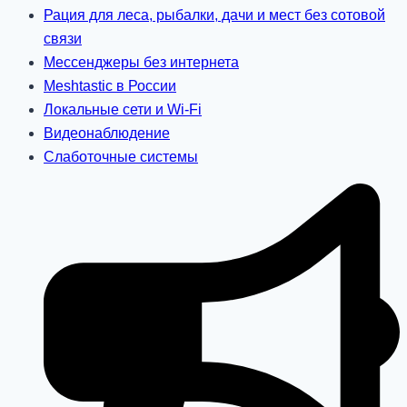
Рация для леса, рыбалки, дачи и мест без сотовой
связи
Мессенджеры без интернета
Meshtastic в России
Локальные сети и Wi-Fi
Видеонаблюдение
Слаботочные системы