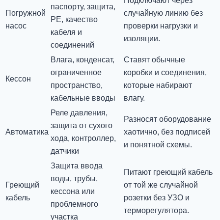
Подключают через
паспорту, защита,
Погружной
случайную линию без
PE, качество
насос
проверки нагрузки и
кабеля и
изоляции.
соединений
Влага, конденсат,
Ставят обычные
ограниченное
коробки и соединения,
Кессон
пространство,
которые набирают
кабельные вводы
влагу.
Реле давления,
Разносят оборудование
защита от сухого
Автоматика
хаотично, без подписей
хода, контроллер,
и понятной схемы.
датчики
Защита ввода
Питают греющий кабель
воды, трубы,
Греющий
от той же случайной
кессона или
кабель
розетки без УЗО и
проблемного
терморегулятора.
участка