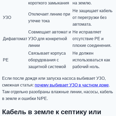
короткого замыкания
на землю.
Не защищает кабель
Отключает линию при
УЗО
от перегрузки без
утечке тока
автомата.
Совмещает автомат и
Не исправляет
Дифавтомат
УЗО для конкретной
отсутствие PE и
линии
плохие соединения.
Связывает корпуса
Не должен
PE
оборудования с
использоваться как
защитной системой
рабочий ноль.
Если после дождя или запуска насоса выбивает УЗО,
смежная статья:
почему выбивает УЗО в частном доме
.
Там отдельно разобраны влажные линии, насосы, кабель
в земле и ошибки N/PE.
Кабель в земле к септику или