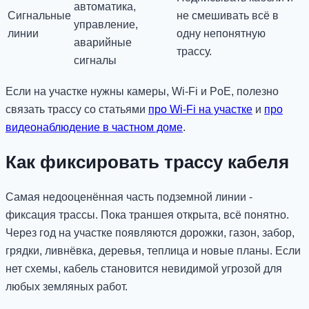
автоматика,
Сигнальные
не смешивать всё в
управление,
линии
одну непонятную
аварийные
трассу.
сигналы
Если на участке нужны камеры, Wi-Fi и PoE, полезно
связать трассу со статьями
про Wi-Fi на участке
и
про
видеонаблюдение в частном доме
.
Как фиксировать трассу кабеля
Самая недооценённая часть подземной линии -
фиксация трассы. Пока траншея открыта, всё понятно.
Через год на участке появляются дорожки, газон, забор,
грядки, ливнёвка, деревья, теплица и новые планы. Если
нет схемы, кабель становится невидимой угрозой для
любых земляных работ.