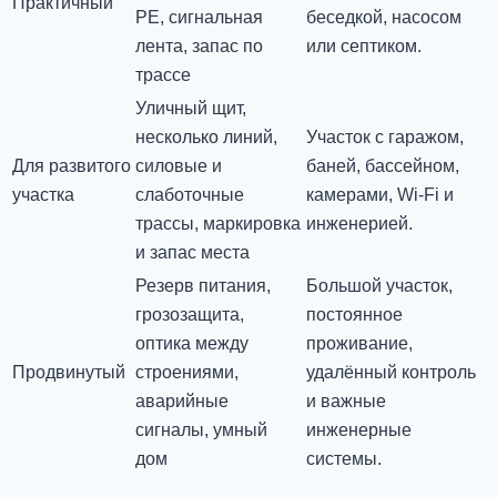
Практичный
PE, сигнальная
беседкой, насосом
лента, запас по
или септиком.
трассе
Уличный щит,
несколько линий,
Участок с гаражом,
Для развитого
силовые и
баней, бассейном,
участка
слаботочные
камерами, Wi-Fi и
трассы, маркировка
инженерией.
и запас места
Резерв питания,
Большой участок,
грозозащита,
постоянное
оптика между
проживание,
Продвинутый
строениями,
удалённый контроль
аварийные
и важные
сигналы, умный
инженерные
дом
системы.