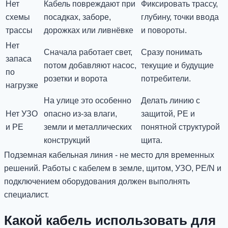
Нет
Кабель повреждают при
Фиксировать трассу,
схемы
посадках, заборе,
глубину, точки ввода
трассы
дорожках или ливнёвке
и повороты.
Нет
Сначала работает свет,
Сразу понимать
запаса
потом добавляют насос,
текущие и будущие
по
розетки и ворота
потребители.
нагрузке
На улице это особенно
Делать линию с
Нет УЗО
опасно из-за влаги,
защитой, PE и
и PE
земли и металлических
понятной структурой
конструкций
щита.
Подземная кабельная линия - не место для временных
решений. Работы с кабелем в земле, щитом, УЗО, PE/N и
подключением оборудования должен выполнять
специалист.
Какой кабель использовать для