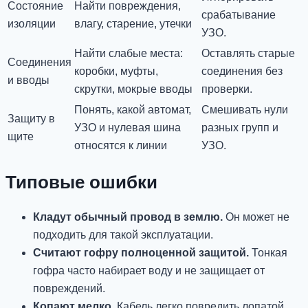
Состояние
Найти повреждения,
срабатывание
изоляции
влагу, старение, утечки
УЗО.
Найти слабые места:
Оставлять старые
Соединения
коробки, муфты,
соединения без
и вводы
скрутки, мокрые вводы
проверки.
Понять, какой автомат,
Смешивать нули
Защиту в
УЗО и нулевая шина
разных групп и
щите
относятся к линии
УЗО.
Типовые ошибки
Кладут обычный провод в землю.
Он может не
подходить для такой эксплуатации.
Считают гофру полноценной защитой.
Тонкая
гофра часто набирает воду и не защищает от
повреждений.
Копают мелко.
Кабель легко повредить лопатой,