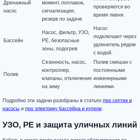
Дренажный
момент, поплавок,
проверяется во
насос
сигнализация,
время ливня.
резерв по задаче
Насос
Насос, фильтр, УЗО,
подключают через
Бассейн
PE, безопасные
удлинитель рядом
зоны, подогрев
с водой.
Сезонность, насос,
Полив смешан с
контроллер,
постоянными
Полив
клапаны, отключение
инженерными
на зиму
линиями.
Подробно эти задачи разобраны в статьях
про септик и
насосы
и
про электрику бассейна и купели
.
УЗО, PE и защита уличных линий