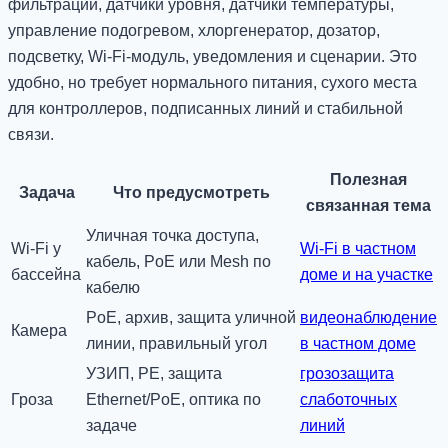
фильтрации, датчики уровня, датчики температуры,
управление подогревом, хлоргенератор, дозатор,
подсветку, Wi-Fi-модуль, уведомления и сценарии. Это
удобно, но требует нормального питания, сухого места
для контроллеров, подписанных линий и стабильной
связи.
Полезная
Задача
Что предусмотреть
связанная тема
Уличная точка доступа,
Wi-Fi у
Wi-Fi в частном
кабель, PoE или Mesh по
бассейна
доме и на участке
кабелю
PoE, архив, защита уличной
видеонаблюдение
Камера
линии, правильный угол
в частном доме
УЗИП, PE, защита
грозозащита
Гроза
Ethernet/PoE, оптика по
слаботочных
задаче
линий