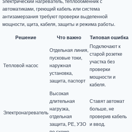
электрический нагреватель, теплообменник с
автоматиками, греющий кабель или система
антизамерзания требуют проверки выделенной
мощности, щита, кабеля, защиты и режима работы.
Решение
Что важно
Типовая ошибка
Подключают к
Отдельная линия,
старой розетке
пусковые токи,
участка без
Тепловой насос
наружная
проверки
установка,
мощности и
защита, паспорт
кабеля.
Высокая
длительная
Ставят автомат
нагрузка,
больше, не
Электронагреватель
отдельная
проверив кабель
защита, PE, УЗО
и ввод.
по схеме