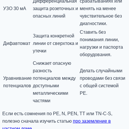
Дифференциальная
срабатываниях или
УЗО 30 мА
защита розеточных и
менять на менее
опасных линий
чувствительное без
диагностики.
Ставить без
Защита конкретной
понимания линии,
Дифавтомат
линии от сверхтока и
нагрузки и паспорта
утечки
оборудования.
Снижает опасную
разность
Делать случайными
Уравнивание
потенциалов между
проводами без связи
потенциалов
доступными
с общей системой
металлическими
PE.
частями
Если есть сомнения по PE, N, PEN, TT или TN-C-S,
полезно сначала изучить статью
про заземление в
частном доме
.