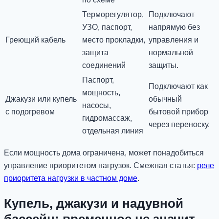
Терморегулятор,
Подключают
УЗО, паспорт,
напрямую без
Греющий кабель
место прокладки,
управления и
защита
нормальной
соединений
защиты.
Паспорт,
Подключают как
мощность,
Джакузи или купель
обычный
насосы,
с подогревом
бытовой прибор
гидромассаж,
через переноску.
отдельная линия
Если мощность дома ограничена, может понадобиться
управление приоритетом нагрузок. Смежная статья:
реле
приоритета нагрузки в частном доме
.
Купель, джакузи и надувной
бассейн: временное не значит