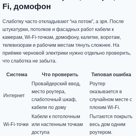
Fi, домофон
Слаботку часто откладывают “на потом”, а зря. После
штукатурки, потолков и фасадных работ кабели к
камерам, Wi-Fi-точкам, домофону, калитке, воротам,
телевизорам и рабочим местам тянуть сложнее. На
приёмке черновой электрики нужно отдельно проверить,
что слаботка не забыта.
Система
Что проверить
Типовая ошибка
Провайдерский ввод,
Роутер
место роутера,
оказывается в
Интернет
слаботочный шкаф,
случайном месте с
кабели по дому
плохим Wi-Fi.
Кабели к потолочным
Пытаются покрыть
Wi-Fi-точки
или настенным точкам
весь дом одним
доступа
роутером.