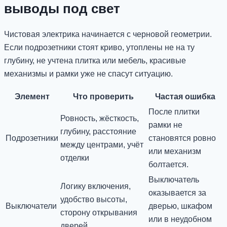
выводы под свет
Чистовая электрика начинается с черновой геометрии.
Если подрозетники стоят криво, утоплены не на ту
глубину, не учтена плитка или мебель, красивые
механизмы и рамки уже не спасут ситуацию.
Элемент
Что проверить
Частая ошибка
После плитки
Ровность, жёсткость,
рамки не
глубину, расстояние
Подрозетники
становятся ровно
между центрами, учёт
или механизм
отделки
болтается.
Выключатель
Логику включения,
оказывается за
удобство высоты,
Выключатели
дверью, шкафом
сторону открывания
или в неудобном
дверей