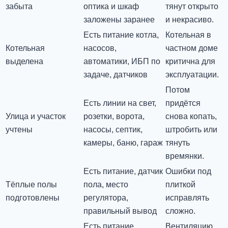
забыта
оптика и шкаф
тянут открыто
заложены заранее
и некрасиво.
Есть питание котла,
Котельная в
Котельная
насосов,
частном доме
выделена
автоматики, ИБП по
критична для
задаче, датчиков
эксплуатации.
Потом
Есть линии на свет,
придётся
Улица и участок
розетки, ворота,
снова копать,
учтены
насосы, септик,
штробить или
камеры, баню, гараж
тянуть
времянки.
Есть питание, датчик
Ошибки под
Тёплые полы
пола, место
плиткой
подготовлены
регулятора,
исправлять
правильный вывод
сложно.
Есть питание
Вентиляцию