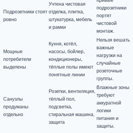
Кривые
Учтена чистовая
подрозетники
Подрозетники стоят
отделка, плитка,
портят
ровно
штукатурка, мебель
чистовой
и рамки
монтаж.
Нельзя вешать
Кухня, котёл,
важные
Мощные
насосы, бойлер,
нагрузки на
потребители
кондиционеры,
случайные
выделены
тёплые полы имеют
розеточные
понятные линии
группы.
Влажные зоны
Розетки, вентиляция,
требуют
Санузлы
тёплый пол,
аккуратной
продуманы
подсветка,
логики
отдельно
стиральная машина,
питания и
защита
защиты.