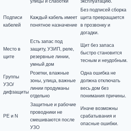
улицы и слаботки
эксплуатацию.
Без подписей сборка
Подписи
Каждый кабель имеет
щита превращается
кабелей
понятное назначение
в прозвонку и
догадки.
Есть запас под
Щит без запаса
Место в
защиту, УЗИП, реле,
быстро становится
щите
резервные линии,
тесным и неудобным.
умный дом
Розетки, влажные
Одна ошибка не
Группы
зоны, улица, важные
должна отключать
УЗО/
линии продуманы
весь дом без
дифзащиты
отдельно
понимания причины.
Защитные и рабочие
Иначе возможны
проводники не
PE и N
срабатывания и
смешиваются после
опасные ошибки.
УЗО