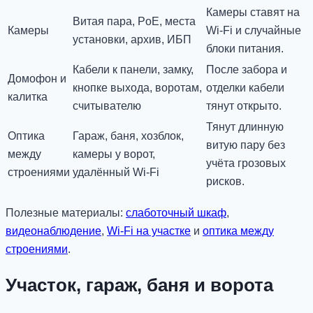
Камеры ставят на
Витая пара, PoE, места
Камеры
Wi-Fi и случайные
установки, архив, ИБП
блоки питания.
Кабели к панели, замку,
После забора и
Домофон и
кнопке выхода, воротам,
отделки кабели
калитка
считывателю
тянут открыто.
Тянут длинную
Оптика
Гараж, баня, хозблок,
витую пару без
между
камеры у ворот,
учёта грозовых
строениями
удалённый Wi-Fi
рисков.
Полезные материалы:
слаботочный шкаф
,
видеонаблюдение
,
Wi-Fi на участке
и
оптика между
строениями
.
Участок, гараж, баня и ворота