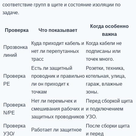
соответствие групп в щите и состояние изоляции по
задаче.
Когда особенно
Проверка
Что показывает
важна
Куда приходит кабель и
Когда кабели не
Прозвонка
нет ли перепутанных
подписаны или
линий
трасс
точек много.
Есть ли защитный
Розетки, техника,
Проверка
проводник и правильно
котельная, улица,
PE
ли он приходит к
гараж, влажные
точкам
зоны.
Нет ли перемычек и
Перед сборкой щита
Проверка
смешивания рабочих и
и подключением
N/PE
защитных проводников
УЗО.
Проверка
После сборки щита
Работает ли защитное
УЗО/
и перед