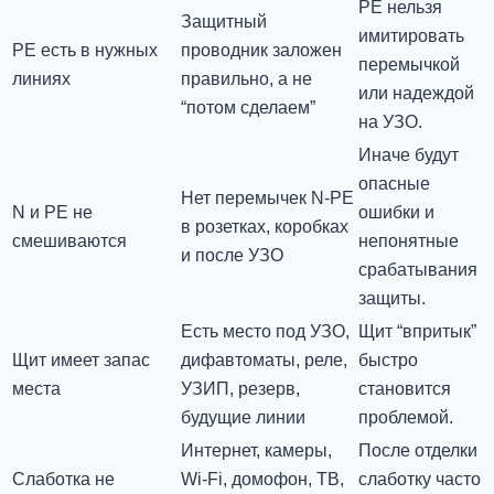
PE нельзя
Защитный
имитировать
PE есть в нужных
проводник заложен
перемычкой
линиях
правильно, а не
или надеждой
“потом сделаем”
на УЗО.
Иначе будут
опасные
Нет перемычек N-PE
N и PE не
ошибки и
в розетках, коробках
смешиваются
непонятные
и после УЗО
срабатывания
защиты.
Есть место под УЗО,
Щит “впритык”
Щит имеет запас
дифавтоматы, реле,
быстро
места
УЗИП, резерв,
становится
будущие линии
проблемой.
Интернет, камеры,
После отделки
Слаботка не
Wi-Fi, домофон, ТВ,
слаботку часто