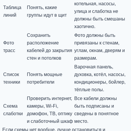
котельная, насосы,
Таблица
Понять, какие
улица и слаботка не
линий
группы идут в щит
должны быть смешаны
хаотично.
Сохранить
Фото должны быть
Фото
расположение
привязаны к стенам,
трасс
кабелей до закрытия
углам, окнам, дверям и
стен и потолков
размерам.
Варочная панель,
Список
Понять мощные
духовка, котёл, насосы,
техники
потребители
кондиционеры, бойлер,
тёплые полы.
Проверить интернет,
Все кабели должны
Схема
камеры, Wi-Fi,
быть подписаны и
слаботки
домофон, ТВ, оптику
сведены в понятное
и слаботочный шкаф
место.
Если схемы нет вообще, лучше остановиться и