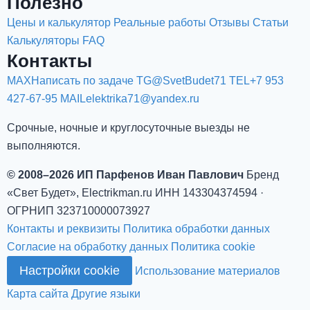
Полезно
Цены и калькулятор
Реальные работы
Отзывы
Статьи
Калькуляторы
FAQ
Контакты
MAX
Написать по задаче
TG
@SvetBudet71
TEL
+7 953
427-67-95
MAIL
elektrika71@yandex.ru
Срочные, ночные и круглосуточные выезды не
выполняются.
© 2008–2026 ИП Парфенов Иван Павлович
Бренд
«Свет Будет», Electrikman.ru
ИНН 143304374594 ·
ОГРНИП 323710000073927
Контакты и реквизиты
Политика обработки данных
Согласие на обработку данных
Политика cookie
Настройки cookie
Использование материалов
Карта сайта
Другие языки