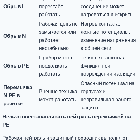
Обрыв L
перестаёт
соединение может
работать
нагреваться и искрить
Рабочая цепь не
Нагрев контакта,
замыкается или
ложные потенциалы,
Обрыв N
работает
изменение напряжения
нестабильно
в общей сети
Прибор может
Теряется защитная
Обрыв PE
продолжать
функция при
работать
повреждении изоляции
Опасный потенциал на
Перемычка
Внешне техника
корпусах и
N-PE в
может работать
неправильная работа
розетке
защиты
Нельзя восстанавливать нейтраль перемычкой на
PE
Рабочая нейтраль и защитный проводник выполняют