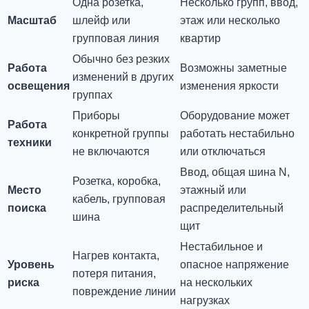
Одна розетка,
Несколько групп, ввод,
Масштаб
шлейф или
этаж или несколько
групповая линия
квартир
Обычно без резких
Работа
Возможны заметные
изменений в других
освещения
изменения яркости
группах
Приборы
Оборудование может
Работа
конкретной группы
работать нестабильно
техники
не включаются
или отключаться
Ввод, общая шина N,
Розетка, коробка,
Место
этажный или
кабель, групповая
поиска
распределительный
шина
щит
Нестабильное и
Нагрев контакта,
Уровень
опасное напряжение
потеря питания,
риска
на нескольких
повреждение линии
нагрузках