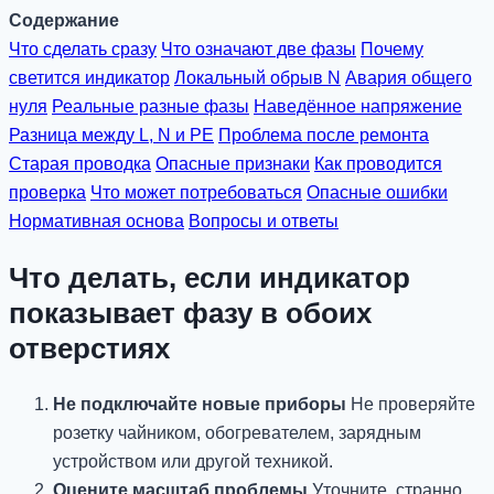
Содержание
Что сделать сразу
Что означают две фазы
Почему
светится индикатор
Локальный обрыв N
Авария общего
нуля
Реальные разные фазы
Наведённое напряжение
Разница между L, N и PE
Проблема после ремонта
Старая проводка
Опасные признаки
Как проводится
проверка
Что может потребоваться
Опасные ошибки
Нормативная основа
Вопросы и ответы
Что делать, если индикатор
показывает фазу в обоих
отверстиях
Не подключайте новые приборы
Не проверяйте
розетку чайником, обогревателем, зарядным
устройством или другой техникой.
Оцените масштаб проблемы
Уточните, странно