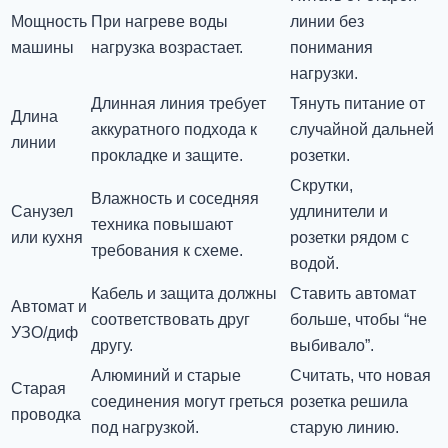
Мощность
При нагреве воды
линии без
машины
нагрузка возрастает.
понимания
нагрузки.
Длинная линия требует
Тянуть питание от
Длина
аккуратного подхода к
случайной дальней
линии
прокладке и защите.
розетки.
Скрутки,
Влажность и соседняя
Санузел
удлинители и
техника повышают
или кухня
розетки рядом с
требования к схеме.
водой.
Кабель и защита должны
Ставить автомат
Автомат и
соответствовать друг
больше, чтобы “не
УЗО/диф
другу.
выбивало”.
Алюминий и старые
Считать, что новая
Старая
соединения могут греться
розетка решила
проводка
под нагрузкой.
старую линию.