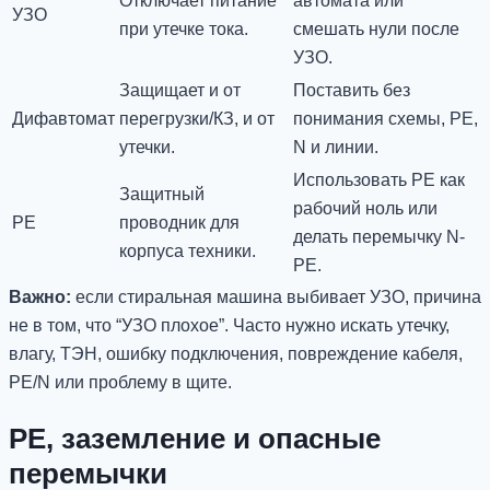
Отключает питание
автомата или
УЗО
при утечке тока.
смешать нули после
УЗО.
Защищает и от
Поставить без
Дифавтомат
перегрузки/КЗ, и от
понимания схемы, PE,
утечки.
N и линии.
Использовать PE как
Защитный
рабочий ноль или
PE
проводник для
делать перемычку N-
корпуса техники.
PE.
Важно:
если стиральная машина выбивает УЗО, причина
не в том, что “УЗО плохое”. Часто нужно искать утечку,
влагу, ТЭН, ошибку подключения, повреждение кабеля,
PE/N или проблему в щите.
PE, заземление и опасные
перемычки