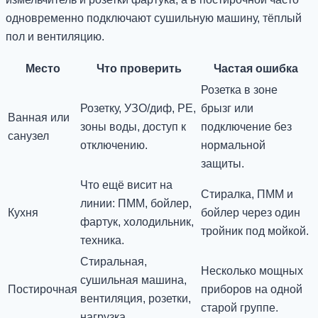
одновременно подключают сушильную машину, тёплый
пол и вентиляцию.
Место
Что проверить
Частая ошибка
Розетка в зоне
Розетку, УЗО/диф, PE,
брызг или
Ванная или
зоны воды, доступ к
подключение без
санузел
отключению.
нормальной
защиты.
Что ещё висит на
Стиралка, ПММ и
линии: ПММ, бойлер,
Кухня
бойлер через один
фартук, холодильник,
тройник под мойкой.
техника.
Стиральная,
Несколько мощных
сушильная машина,
Постирочная
приборов на одной
вентиляция, розетки,
старой группе.
нагрузка.