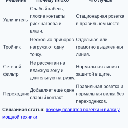
Решение
Почему плохо
Что лучше
Слабый кабель,
плохие контакты,
Стационарная розетка
Удлинитель
риск нагрева и
в правильном месте.
влаги.
Несколько приборов
Отдельная или
Тройник
нагружают одну
грамотно выделенная
точку.
линия.
Не рассчитан на
Сетевой
Нормальная линия с
влажную зону и
фильтр
защитой в щите.
длительную нагрузку.
Правильная розетка и
Добавляет ещё один
Переходник
нормальная вилка без
слабый контакт.
переходников.
Связанная статья:
почему плавятся розетки и вилки у
мощной техники