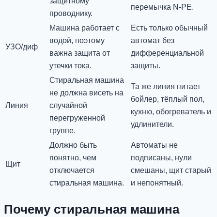
защитному
перемычка N-PE.
проводнику.
Машина работает с
Есть только обычный
водой, поэтому
автомат без
УЗО/диф
важна защита от
дифференциальной
утечки тока.
защиты.
Стиральная машина
Та же линия питает
не должна висеть на
бойлер, тёплый пол,
Линия
случайной
кухню, обогреватель и
перегруженной
удлинители.
группе.
Должно быть
Автоматы не
понятно, чем
подписаны, нули
Щит
отключается
смешаны, щит старый
стиральная машина.
и непонятный.
Почему стиральная машина