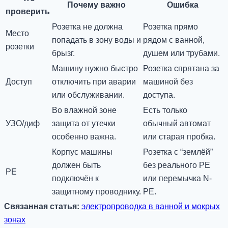
Почему важно
Ошибка
проверить
Розетка не должна
Розетка прямо
Место
попадать в зону воды и
рядом с ванной,
розетки
брызг.
душем или трубами.
Машину нужно быстро
Розетка спрятана за
Доступ
отключить при аварии
машиной без
или обслуживании.
доступа.
Во влажной зоне
Есть только
УЗО/диф
защита от утечки
обычный автомат
особенно важна.
или старая пробка.
Корпус машины
Розетка с “землёй”
должен быть
без реального PE
PE
подключён к
или перемычка N-
защитному проводнику.
PE.
Связанная статья:
электропроводка в ванной и мокрых
зонах