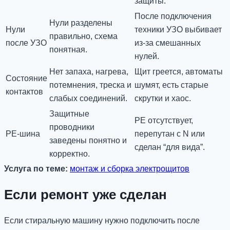
защиты.
После подключения
Нули разделены
Нули
техники УЗО выбивает
правильно, схема
после УЗО
из-за смешанных
понятная.
нулей.
Нет запаха, нагрева,
Щит греется, автоматы
Состояние
потемнения, треска и
шумят, есть старые
контактов
слабых соединений.
скрутки и хаос.
Защитные
PE отсутствует,
проводники
PE-шина
перепутан с N или
заведены понятно и
сделан “для вида”.
корректно.
Услуга по теме:
монтаж и сборка электрощитов
Если ремонт уже сделан
Если стиральную машину нужно подключить после