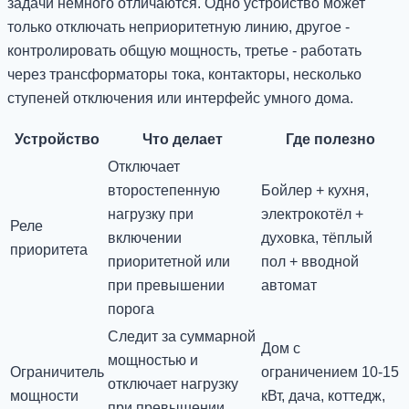
задачи немного отличаются. Одно устройство может
только отключать неприоритетную линию, другое -
контролировать общую мощность, третье - работать
через трансформаторы тока, контакторы, несколько
ступеней отключения или интерфейс умного дома.
Устройство
Что делает
Где полезно
Отключает
второстепенную
Бойлер + кухня,
нагрузку при
электрокотёл +
Реле
включении
духовка, тёплый
приоритета
приоритетной или
пол + вводной
при превышении
автомат
порога
Следит за суммарной
Дом с
мощностью и
Ограничитель
ограничением 10-15
отключает нагрузку
мощности
кВт, дача, коттедж,
при превышении