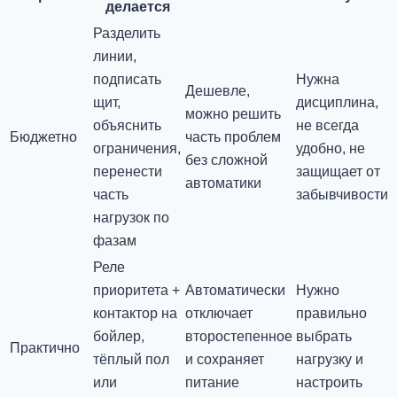
делается
Разделить
линии,
подписать
Нужна
Дешевле,
щит,
дисциплина,
можно решить
объяснить
не всегда
Бюджетно
часть проблем
ограничения,
удобно, не
без сложной
перенести
защищает от
автоматики
часть
забывчивости
нагрузок по
фазам
Реле
приоритета +
Автоматически
Нужно
контактор на
отключает
правильно
бойлер,
второстепенное
выбрать
Практично
тёплый пол
и сохраняет
нагрузку и
или
питание
настроить