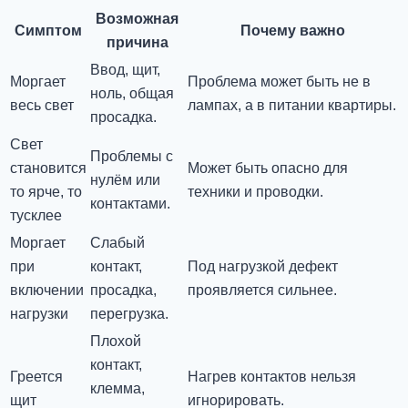
Возможная
Симптом
Почему важно
причина
Ввод, щит,
Моргает
Проблема может быть не в
ноль, общая
весь свет
лампах, а в питании квартиры.
просадка.
Свет
Проблемы с
становится
Может быть опасно для
нулём или
то ярче, то
техники и проводки.
контактами.
тусклее
Моргает
Слабый
при
контакт,
Под нагрузкой дефект
включении
просадка,
проявляется сильнее.
нагрузки
перегрузка.
Плохой
контакт,
Греется
Нагрев контактов нельзя
клемма,
щит
игнорировать.