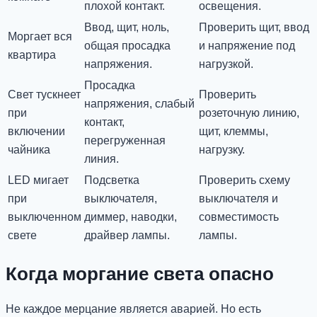
плохой контакт.
освещения.
Ввод, щит, ноль,
Проверить щит, ввод
Моргает вся
общая просадка
и напряжение под
квартира
напряжения.
нагрузкой.
Просадка
Свет тускнеет
Проверить
напряжения, слабый
при
розеточную линию,
контакт,
включении
щит, клеммы,
перегруженная
чайника
нагрузку.
линия.
LED мигает
Подсветка
Проверить схему
при
выключателя,
выключателя и
выключенном
диммер, наводки,
совместимость
свете
драйвер лампы.
лампы.
Когда моргание света опасно
Не каждое мерцание является аварией. Но есть