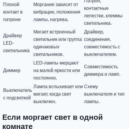
Патрон,
Плохой
Моргание зависит от
контактные
контакт в
вибрации, положения
лепестки, клеммы
патроне
лампы, нагрева.
светильника.
Мигает встроенный
Драйвер,
Драйвер
светильник или группа
соединения,
LED-
одинаковых
совместимость с
светильника
светильников.
выключателем.
LED-лампы мерцают
Совместимость
Диммер
на малой яркости или
диммера и ламп.
постоянно.
Лампа вспыхивает или
Схему
Выключатель
мигает, когда свет
выключателя и тип
с подсветкой
выключен.
лампы.
Если моргает свет в одной
комнате